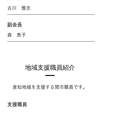
古川 雅志
副会長
森 恵子
地域支援職員紹介
倉知地域を支援する関市職員です。
​支援職員
​桑原 健
支援職員